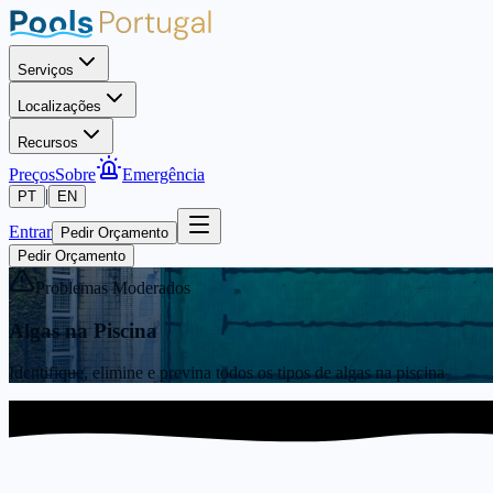
Serviços
Localizações
Recursos
Preços
Sobre
Emergência
|
PT
EN
Entrar
Pedir Orçamento
Pedir Orçamento
Problemas Moderados
Algas na Piscina
Identifique, elimine e previna todos os tipos de algas na piscina