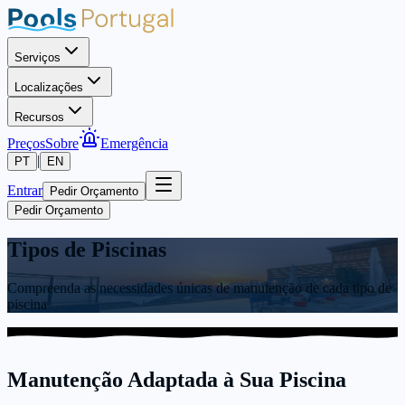
Serviços
Localizações
Recursos
Preços
Sobre
Emergência
|
PT
EN
Entrar
Pedir Orçamento
Pedir Orçamento
Tipos de Piscinas
Compreenda as necessidades únicas de manutenção de cada tipo de
piscina
Manutenção Adaptada à Sua Piscina