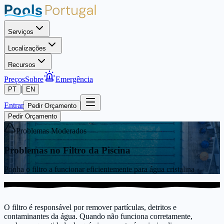
Serviços
Localizações
Recursos
Preços
Sobre
Emergência
|
PT
EN
Entrar
Pedir Orçamento
Pedir Orçamento
Problemas Moderados
Problemas no Filtro da Piscina
Ponha o filtro a funcionar eficientemente para água cristalina
O filtro é responsável por remover partículas, detritos e
contaminantes da água. Quando não funciona corretamente,