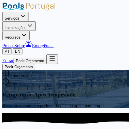
Serviços
Localizações
Recursos
Preços
Sobre
Emergência
|
PT
EN
Entrar
Pedir Orçamento
Pedir Orçamento
Guia Sazonal
8 min
Recuperação Após Tempestade
Restaure a condição perfeita da piscina após mau tempo