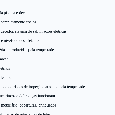
da piscina e deck
r completamente cheios
cedor, sistema de sal, ligações elétricas
e níveis de desinfetante
rias introduzidas pela tempestade
arear
etritos
nfetante
ntado ou riscos de tropeção causados pela tempestade
que trincos e dobradiças funcionam
mobiliário, coberturas, brinquedos
filtração de água antes de ligar