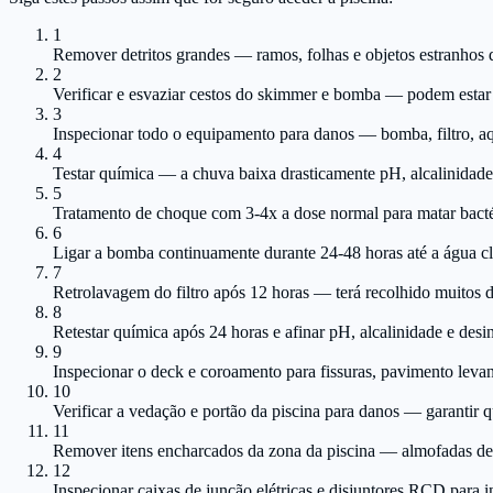
1
Remover detritos grandes — ramos, folhas e objetos estranhos 
2
Verificar e esvaziar cestos do skimmer e bomba — podem esta
3
Inspecionar todo o equipamento para danos — bomba, filtro, aque
4
Testar química — a chuva baixa drasticamente pH, alcalinidade 
5
Tratamento de choque com 3-4x a dose normal para matar bacté
6
Ligar a bomba continuamente durante 24-48 horas até a água cl
7
Retrolavagem do filtro após 12 horas — terá recolhido muitos d
8
Retestar química após 24 horas e afinar pH, alcalinidade e desi
9
Inspecionar o deck e coroamento para fissuras, pavimento leva
10
Verificar a vedação e portão da piscina para danos — garantir 
11
Remover itens encharcados da zona da piscina — almofadas de 
12
Inspecionar caixas de junção elétricas e disjuntores RCD para in