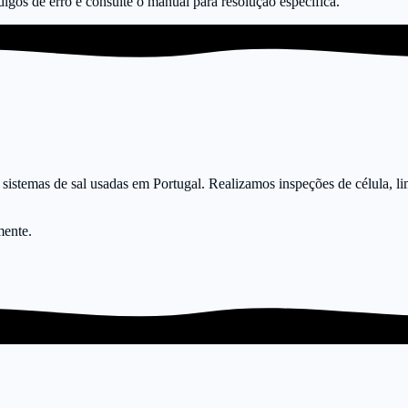
digos de erro e consulte o manual para resolução específica.
sistemas de sal usadas em Portugal. Realizamos inspeções de célula, li
mente.