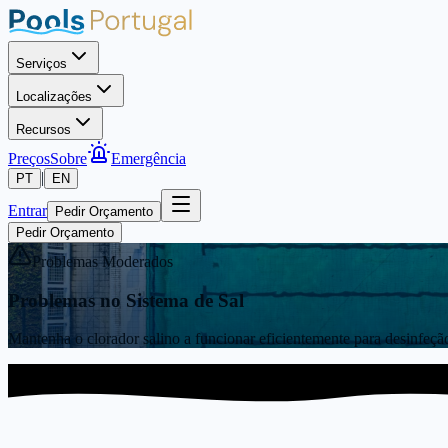
Serviços
Localizações
Recursos
Preços
Sobre
Emergência
|
PT
EN
Entrar
Pedir Orçamento
Pedir Orçamento
Problemas Moderados
Problemas no Sistema de Sal
Mantenha o clorador salino a funcionar eficientemente para desinfeçã